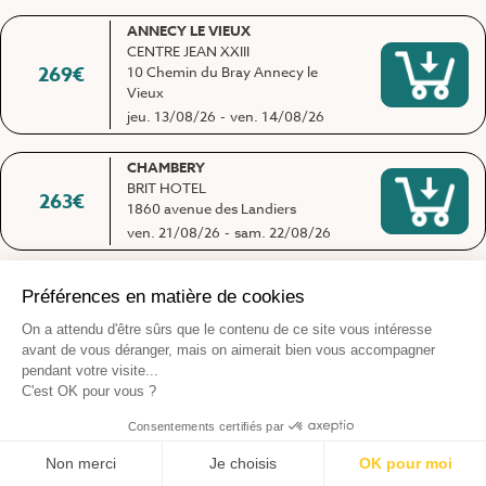
ANNECY LE VIEUX
CENTRE JEAN XXIII
269
€
10 Chemin du Bray Annecy le
Vieux
jeu. 13/08/26
-
ven. 14/08/26
CHAMBERY
BRIT HOTEL
263
€
1860 avenue des Landiers
ven. 21/08/26
-
sam. 22/08/26
ANNECY LE VIEUX
CENTRE JEAN XXIII
281
€
10 Chemin du Bray Annecy le
Vieux
ven. 21/08/26
-
sam. 22/08/26
ALBERTVILLE
RESTAURANT L'ART LIE
289
€
8 place Charles Albert
ven. 21/08/26
-
sam. 22/08/26