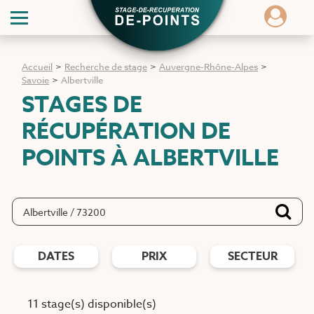
Accueil
>
Recherche de stage
>
Auvergne-Rhône-Alpes
>
Savoie
>
Albertville
STAGES DE
RÉCUPÉRATION DE
POINTS
À ALBERTVILLE
DATES
PRIX
SECTEUR
11 stage(s) disponible(s)