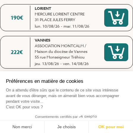
LORIENT
MERCURE LORIENT CENTRE
190
€
31 PLACE JULES FERRY
lun. 10/08/26
-
mar. 11/08/26
VANNES
ASSOCIATION MONTCALM /
222
€
Maison du diocèse de Vannes
55 rue Monseigneur Tréhiou
jeu. 13/08/26
-
ven. 14/08/26
VANNES
ASSOCIATION MONTCALM /
253
€
Maison du diocèse de Vannes
55 rue Monseigneur Tréhiou
ven. 21/08/26
-
sam. 22/08/26
LORIENT
DOUGUET FORMATION
253
€
29 rue du Couedic
ven. 21/08/26
-
sam. 22/08/26