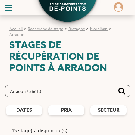
Accueil
>
Recherche de stage
>
Bretagne
>
Morbihan
>
Arradon
STAGES DE
RÉCUPÉRATION DE
POINTS
À ARRADON
DATES
PRIX
SECTEUR
15 stage(s) disponible(s)