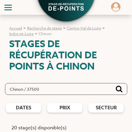
Accueil
>
Recherche de stage
>
Centre-Val de Loire
>
Indre-et-Loire
>
Chinon
STAGES DE
RÉCUPÉRATION DE
POINTS
À CHINON
DATES
PRIX
SECTEUR
20 stage(s) disponible(s)