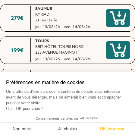
SAUMUR
KYRIAD
279
€
21 rue Daillé
jeu. 13/08/26
-
ven. 14/08/26
TOURS
BRIT HÔTEL TOURS NORD
199
€
233 AVENUE MAGINOT
jeu. 13/08/26
-
ven. 14/08/26
TOURS
ESPACE CONDUITE 37 CITY ZEN
239
€
2 place Sainte Anne La Riche
lun. 17/08/26
-
mar. 18/08/26
TOURS
ESPACE CONDUITE 37 CITY ZEN
232
€
2 place Sainte Anne La Riche
ven. 21/08/26
-
sam. 22/08/26