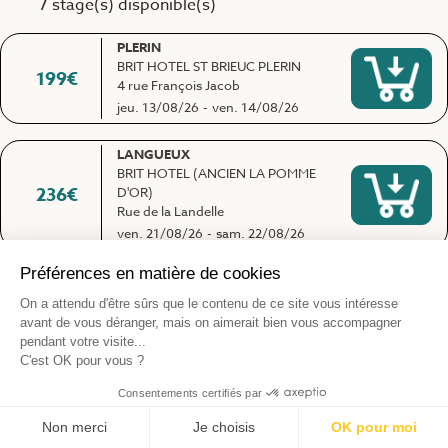
7 stage(s) disponible(s)
PLERIN
BRIT HOTEL ST BRIEUC PLERIN
199
€
4 rue François Jacob
jeu. 13/08/26
-
ven. 14/08/26
LANGUEUX
BRIT HOTEL (ANCIEN LA POMME
236
€
D'OR)
Rue de la Landelle
ven. 21/08/26
-
sam. 22/08/26
GUINGAMP
BRIT HOTEL DE L ARRIVEE
249
€
19 boulevard Clémenceau
ven. 21/08/26
-
sam. 22/08/26
DINAN
FJT/ STEREDENN
295
€
1 Chemin du Pont Pinet
lun. 24/08/26
-
mar. 25/08/26