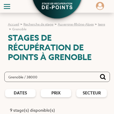
Accueil
>
Recherche de stage
>
Auvergne-Rhône-Alpes
>
Isere
>
Grenoble
STAGES DE
RÉCUPÉRATION DE
POINTS
À GRENOBLE
DATES
PRIX
SECTEUR
9 stage(s) disponible(s)