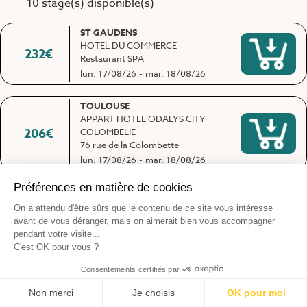
10 stage(s) disponible(s)
ST GAUDENS
HOTEL DU COMMERCE
232
€
Restaurant SPA
lun. 17/08/26
-
mar. 18/08/26
TOULOUSE
APPART HOTEL ODALYS CITY
206
€
COLOMBELIE
76 rue de la Colombette
lun. 17/08/26
-
mar. 18/08/26
TOULOUSE
ZENITUDE HOTEL-RESIDENCES
227
€
PARCS DE L'ESCALE
8 rue de Caulet
ven. 21/08/26
-
sam. 22/08/26
COLOMIERS
CENTRE D'AFFAIRE LES MELIADES
227
€
14B chemin de la Chasse