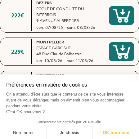
BEZIERS
ECOLE DE CONDUITE DU
222
€
BITERROIS
9 AVENUE ALBERT 1ER
ven. 07/08/26
-
sam. 08/08/26
MONTPELLIER
ESPACE GAROSUD
229
€
48 Rue Claude Balbastre
lun. 10/08/26
-
mar. 11/08/26
MONTPELLIER
SCI ZEN
199
€
ABC WORK Espace Formation Le
Castelet
jeu. 13/08/26
-
ven. 14/08/26
BEZIERS
ECOLE DE CONDUITE DU
199
€
BITERROIS
9 AVENUE ALBERT 1ER
jeu. 13/08/26
-
ven. 14/08/26