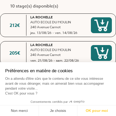
10 stage(s) disponible(s)
LA ROCHELLE
AUTO ECOLE DU MOULIN
212
€
240 Avenue Carnot
jeu. 13/08/26
-
ven. 14/08/26
LA ROCHELLE
AUTO ECOLE DU MOULIN
205
€
240 Avenue Carnot
ven. 21/08/26
-
sam. 22/08/26
FONTENAY LE COMTE
CENTR'EUROPE DE FORMATION
259
€
ROUTIERE
9 rue du Docteur Chevallereau
ven. 21/08/26
-
sam. 22/08/26
LA ROCHELLE
AUTO ECOLE DU MOULIN
245
€
240 Avenue Carnot