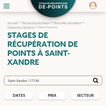
Accueil
>
Recherche de stage
>
Nouvelle-Aquitaine
>
Charente-Maritime
>
Saint-Xandre
STAGES DE
RÉCUPÉRATION DE
POINTS
À SAINT-
XANDRE
DATES
PRIX
SECTEUR