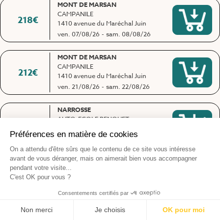
MONT DE MARSAN
CAMPANILE
218
€
1410 avenue du Maréchal Juin
ven. 07/08/26
-
sam. 08/08/26
MONT DE MARSAN
CAMPANILE
212
€
1410 avenue du Maréchal Juin
ven. 21/08/26
-
sam. 22/08/26
NARROSSE
AUTO-ECOLE BENQUET
211
€
199 route des Pyrénées
ven. 28/08/26
-
sam. 29/08/26
MONT DE MARSAN
CAMPANILE
180
€
1410 avenue du Maréchal Juin
ven. 18/09/26
-
sam. 19/09/26