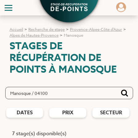
Accueil
>
Recherche de stage
>
Provence-Alpes-Côte d'Azur
>
Alpes de Hautes-Provence
>
Manosque
STAGES DE
RÉCUPÉRATION DE
POINTS
À MANOSQUE
DATES
PRIX
SECTEUR
7 stage(s) disponible(s)