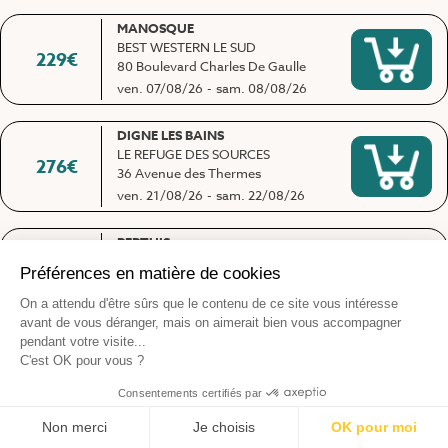
MANOSQUE
BEST WESTERN LE SUD
229
€
80 Boulevard Charles De Gaulle
ven. 07/08/26
-
sam. 08/08/26
DIGNE LES BAINS
LE REFUGE DES SOURCES
276
€
36 Avenue des Thermes
ven. 21/08/26
-
sam. 22/08/26
PERTUIS
HOTEL SEVAN BEST WESTERN
249
€
914 Route de la Bastidonne
ven. 21/08/26
-
sam. 22/08/26
DIGNE LES BAINS
LE REFUGE DES SOURCES
295
€
36 Avenue des Thermes
ven. 04/09/26
-
sam. 05/09/26