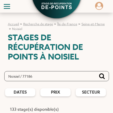
Accueil
>
Recherche de stage
>
Île-de-France
>
Seine-et-Marne
>
Noisiel
STAGES DE
RÉCUPÉRATION DE
POINTS
À NOISIEL
DATES
PRIX
SECTEUR
133 stage(s) disponible(s)