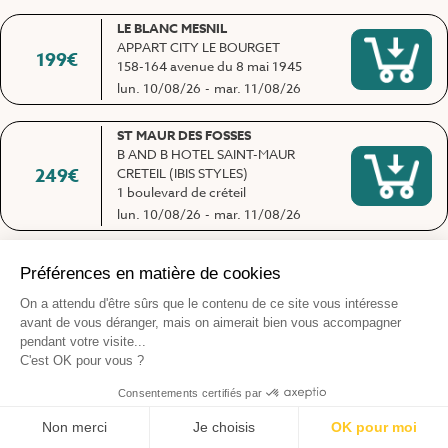
LE BLANC MESNIL
APPART CITY LE BOURGET
199
€
158-164 avenue du 8 mai 1945
lun. 10/08/26
-
mar. 11/08/26
ST MAUR DES FOSSES
B AND B HOTEL SAINT-MAUR
249
€
CRETEIL (IBIS STYLES)
1 boulevard de créteil
lun. 10/08/26
-
mar. 11/08/26
BOULOGNE BILLANCOURT
HOTEL PARIS BOULOGNE
209
€
20 et 22 rue des Abondances
lun. 10/08/26
-
mar. 11/08/26
PONTAULT COMBAULT
IBIS BUDGET
269
€
1 rue des Cygnes
mer. 12/08/26
-
jeu. 13/08/26