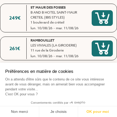
ST MAUR DES FOSSES
B AND B HOTEL SAINT-MAUR
249
€
CRETEIL (IBIS STYLES)
1 boulevard de créteil
lun. 10/08/26
-
mar. 11/08/26
RAMBOUILLET
LES VIVIALES (LA GIRODERIE)
261
€
11 rue de la Giroderie
lun. 10/08/26
-
mar. 11/08/26
ETAMPES
LA TERRASSE1SOIR
259
€
14 Promenade de Guinette
mer. 12/08/26
-
jeu. 13/08/26
PARIS 15
ECOLE DE CONDUITE
212
€
PARISIENNE
47 Rue Falguière
jeu. 13/08/26
-
ven. 14/08/26