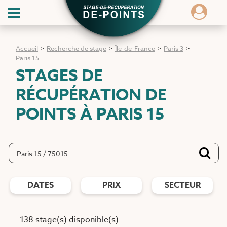
Accueil
>
Recherche de stage
>
Île-de-France
>
Paris 3
>
Paris 15
STAGES DE
RÉCUPÉRATION DE
POINTS
À PARIS 15
DATES
PRIX
SECTEUR
138 stage(s) disponible(s)