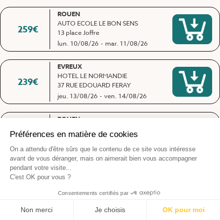
ROUEN
AUTO ECOLE LE BON SENS
259
€
13 place Joffre
lun. 10/08/26
-
mar. 11/08/26
EVREUX
HOTEL LE NORMANDIE
239
€
37 RUE EDOUARD FERAY
jeu. 13/08/26
-
ven. 14/08/26
ROUEN
AUTO ECOLE LE BON SENS
245
€
13 place Joffre
jeu. 13/08/26
-
ven. 14/08/26
ROUEN
AUTO ECOLE LE BON SENS
269
€
13 place Joffre
lun. 17/08/26
-
mar. 18/08/26