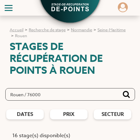
Accueil
>
Recherche de stage
>
Normandie
>
Seine-Maritime
>
Rouen
STAGES DE
RÉCUPÉRATION DE
POINTS
À ROUEN
DATES
PRIX
SECTEUR
16 stage(s) disponible(s)