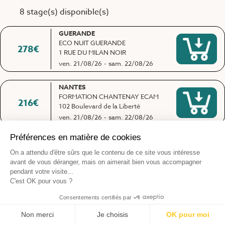
8 stage(s) disponible(s)
GUERANDE
ECO NUIT GUERANDE
278
€
1 RUE DU MILAN NOIR
ven. 21/08/26
-
sam. 22/08/26
NANTES
FORMATION CHANTENAY ECAM
216
€
102 Boulevard de la Liberté
ven. 21/08/26
-
sam. 22/08/26
REDON
MAPAR
295
€
2 rue Claude Chantebel
ven. 28/08/26
-
sam. 29/08/26
GUERANDE
ECO NUIT GUERANDE
256
€
1 RUE DU MILAN NOIR
ven. 04/09/26
-
sam. 05/09/26