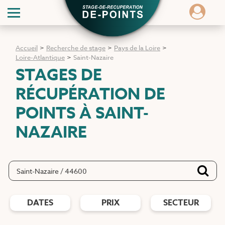
Accueil
>
Recherche de stage
>
Pays de la Loire
>
Loire-Atlantique
>
Saint-Nazaire
STAGES DE
RÉCUPÉRATION DE
POINTS
À SAINT-
NAZAIRE
DATES
PRIX
SECTEUR