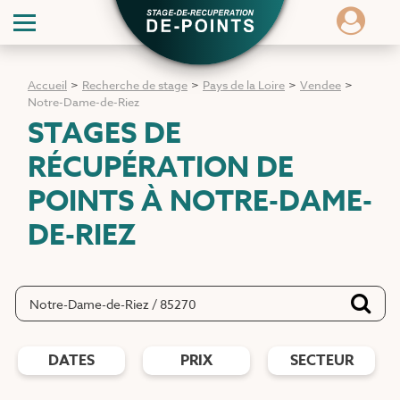
Accueil
>
Recherche de stage
>
Pays de la Loire
>
Vendee
>
Notre-Dame-de-Riez
STAGES DE
RÉCUPÉRATION DE
POINTS
À NOTRE-DAME-
DE-RIEZ
DATES
PRIX
SECTEUR