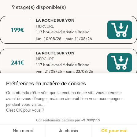
9 stage(s) disponible(s)
LA ROCHE SUR YON
MERCURE
199
€
117 boulevard Aristide Briand
lun. 10/08/26
-
mar. 11/08/26
LA ROCHE SUR YON
MERCURE
241
€
117 boulevard Aristide Briand
ven. 21/08/26
-
sam. 22/08/26
LA ROCHE SUR YON
THE ORIGINALS CITY LE
261
€
NAPOLEON
50 Boulevard Aristide Briand
lun. 24/08/26
-
mar. 25/08/26
LA ROCHE SUR YON
MERCURE
261
€
117 boulevard Aristide Briand