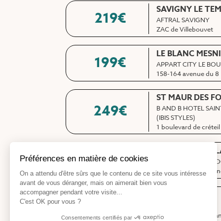
SAVIGNY LE TE
219
€
AFTRAL SAVIGNY
ZAC de Villebouvet
LE BLANC MESNI
199
€
APPART CITY LE BO
158-164 avenue du 8
ST MAUR DES FO
249
€
B AND B HOTEL SAIN
(IBIS STYLES)
1 boulevard de créteil
BOULOGNE BIL
209
€
HOTEL PARIS BOUL
20 et 22 rue des Abo
NOISIEL
249
€
AFTRAL NOISIEL
15 Rue de la Mare Bla