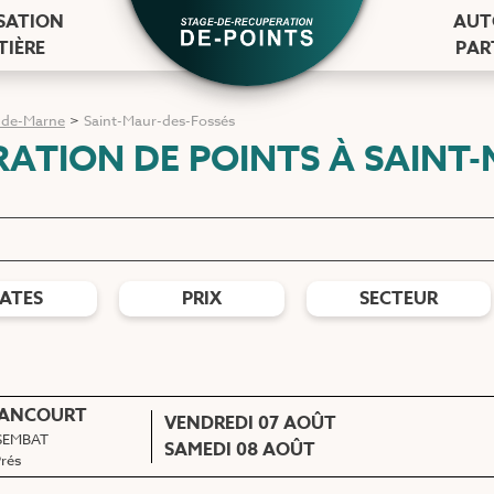
ISATION
AUT
TIÈRE
PAR
-de-Marne
>
Saint-Maur-des-Fossés
RATION DE POINTS
À SAINT
ATES
PRIX
SECTEUR
LANCOURT
VENDREDI 07 AOÛT
 SEMBAT
SAMEDI 08 AOÛT
Prés