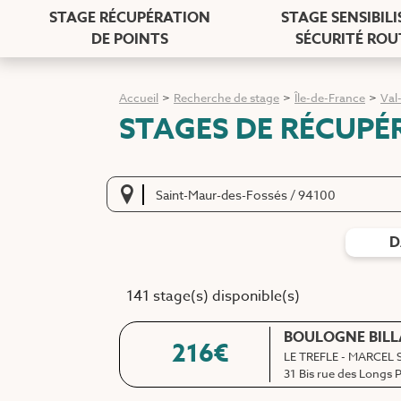
STAGE RÉCUPÉRATION
STAGE SENSIBIL
DE POINTS
SÉCURITÉ ROU
Accueil
>
Recherche de stage
>
Île-de-France
>
Val
STAGES DE RÉCUPÉ
D
141 stage(s) disponible(s)
BOULOGNE BIL
216
€
LE TREFLE - MARCEL
31 Bis rue des Longs 