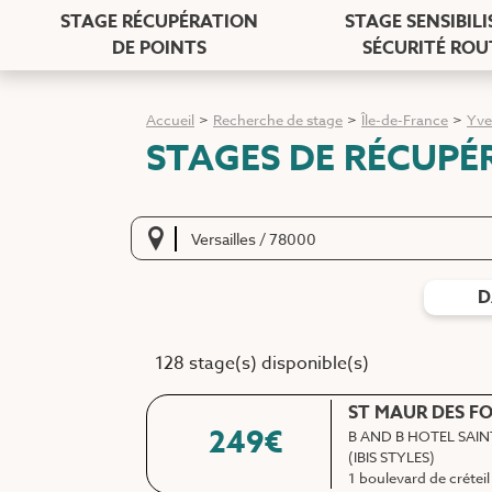
STAGE RÉCUPÉRATION
STAGE SENSIBIL
DE POINTS
SÉCURITÉ ROU
Accueil
>
Recherche de stage
>
Île-de-France
>
Yve
STAGES DE RÉCUPÉ
D
128 stage(s) disponible(s)
ST MAUR DES FO
249
€
B AND B HOTEL SAIN
(IBIS STYLES)
1 boulevard de créteil