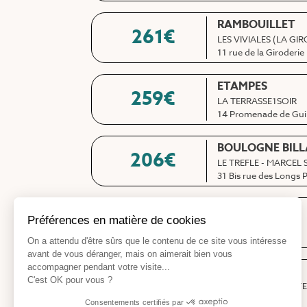
RAMBOUILLET
261
€
LES VIVIALES (LA GI
11 rue de la Giroderie
ETAMPES
259
€
LA TERRASSE1SOIR
14 Promenade de Gui
BOULOGNE BIL
206
€
LE TREFLE - MARCEL
31 Bis rue des Longs 
PARIS 11
209
€
ESPACE HERMES
10 cité Joly
PARIS 15
212
€
ECOLE DE CONDUITE
47 Rue Falguière