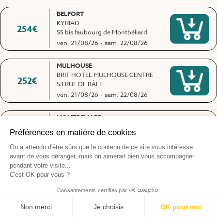
BELFORT
KYRIAD
254
€
55 bis faubourg de Montbéliard
ven. 21/08/26
-
sam. 22/08/26
MULHOUSE
BRIT HOTEL MULHOUSE CENTRE
252
€
53 RUE DE BÂLE
ven. 21/08/26
-
sam. 22/08/26
MONTBELIARD
ERTTIS SOLUTIONS
295
€
Les salles du Bois Bourgeois
ven. 28/08/26
-
sam. 29/08/26
MULHOUSE
APPART'CITY MULHOUSE
285
€
86 Avenue Robert Schuman
ven. 04/09/26
-
sam. 05/09/26