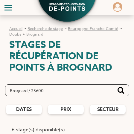
Accueil
>
Recherche de stage
>
Bourgogne-Franche-Comté
>
Doubs
>
Brognard
STAGES DE
RÉCUPÉRATION DE
POINTS
À BROGNARD
DATES
PRIX
SECTEUR
6 stage(s) disponible(s)