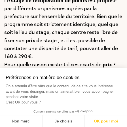
Le
stage de récupération de points
est proposé
par différents organismes agréés par la
préfecture sur l’ensemble du territoire. Bien que le
programme soit strictement identique, quel que
soit le lieu du stage, chaque centre reste libre de
fixer son
prix
de stage ; et il est possible de
constater une disparité de tarif, pouvant aller de
160 à 290 €.
Pour quelle raison existe-t-il ces écarts de
prix
?
Est-il possible de se faire financer ou
rembourser
son stage ? On vous explique tout ici.
Des tarifs différents pour une même
prestation ?
Sachez tout d’abord que pour pouvoir obtenir
l’attestation de fin de stage qui enclenche le crédit